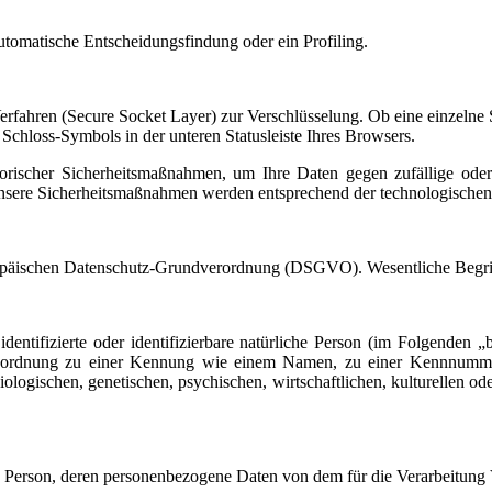
tomatische Entscheidungsfindung oder ein Profiling.
ahren (Secure Socket Layer) zur Verschlüsselung. Ob eine einzelne Sei
Schloss-Symbols in der unteren Statusleiste Ihres Browsers.
rischer Sicherheitsmaßnahmen, um Ihre Daten gegen zufällige oder v
Unsere Sicherheitsmaßnahmen werden entsprechend der technologischen 
opäischen Datenschutz-Grundverordnung (DSGVO). Wesentliche Begriffli
entifizierte oder identifizierbare natürliche Person (im Folgenden „b
ls Zuordnung zu einer Kennung wie einem Namen, zu einer Kennnumme
ischen, genetischen, psychischen, wirtschaftlichen, kulturellen oder s
liche Person, deren personenbezogene Daten von dem für die Verarbeitung