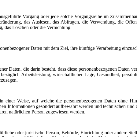
ren ausgeführte Vorgang oder jede solche Vorgangsreihe im Zusammenh
eränderung, das Auslesen, das Abfragen, die Verwendung, die Offenl
g, das Löschen oder die Vernichtung.
sonenbezogener Daten mit dem Ziel, ihre künftige Verarbeitung einzus
ogener Daten, die darin besteht, dass diese personenbezogenen Daten v
züglich Arbeitsleistung, wirtschaftlicher Lage, Gesundheit, persönlic
rzusagen.
in einer Weise, auf welche die personenbezogenen Daten ohne Hinzu
chen Informationen gesondert aufbewahrt werden und technischen und o
rbaren natürlichen Person zugewiesen werden.
atürliche oder juristische Person, Behörde, Einrichtung oder andere St